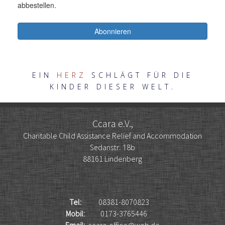
EIN
HERZ
SCHLÄGT FÜR DIE
KINDER DIESER WELT.
Ccara e.V.,
Charitable Child Assistance Relief and Accommodation
Sedanstr. 18b
88161 Lindenberg
Tel:
08381-8070823
Mobil:
0173-3765446
Email:
ccara-office@web.de