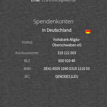
Spendenkonten
In Deutschland
Volksbank Allgäu-
Institut:
Oberschwaben eG
Kontonummer:
319 121 003
BLZ:
650 910 40
IBAN:
DE41 6509 1040 0319 1210 03
BIC:
GENODES1LEU