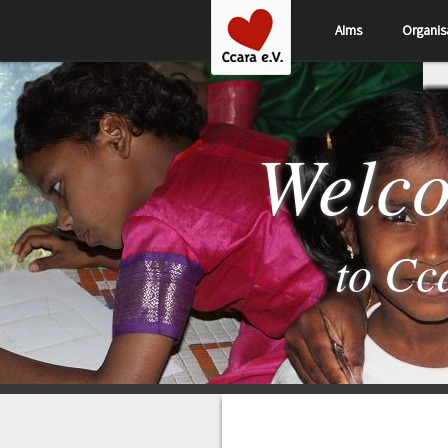
Aims
Organis
Welc
to Cc