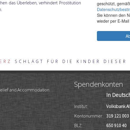
chen das Überleben, verhindert Prostitution
n.
ERZ
SCHLÄGT FÜR DIE KINDER DIESER 
Spendenkonten
 Relief and Accommodation
In Deutsc
Institut:
Volksbank A
Kontonummer:
319 121 003
BLZ:
650 910 40