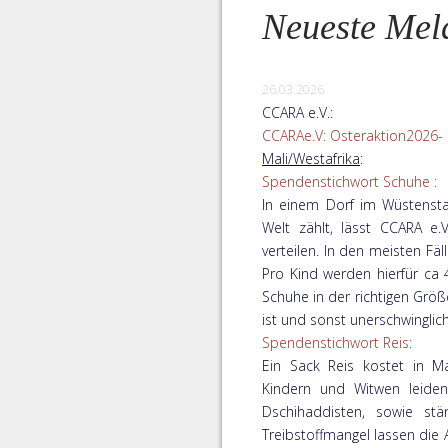
Neueste Mel
26.03.2026
CCARA e.V.:
CCARAe.V: Osteraktion2026- Hi
Mali/Westafrika
:
Spendenstichwort Schuhe :
In einem Dorf im Wüstensta
Welt zählt, lässt CCARA e
verteilen. In den meisten Fä
Pro Kind werden hierfür ca 4
Schuhe in der richtigen Größ
ist und sonst unerschwingli
Spendenstichwort Reis:
Ein Sack Reis kostet in 
Kindern und Witwen leiden
Dschihaddisten, sowie stä
Treibstoffmangel lassen die