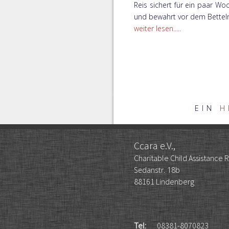
Reis sichert für ein paar Wo
und bewahrt vor dem Bettel
weiter lesen.....
EIN
H
Ccara e.V.,
Charitable Child Assistance
Sedanstr. 18b
88161 Lindenberg
Tel:
08381-8070823