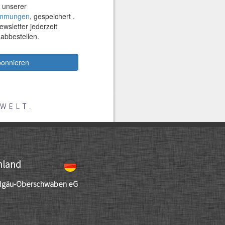
WELT.
hland
llgäu-Oberschwaben eG