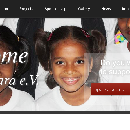
ation
Projects
Sponsonship
Gallery
News
Impr
ome
ara e.V.
Sponsor a child