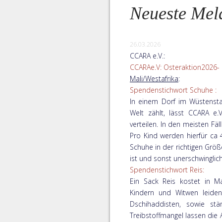
Neueste Mel
26.03.2026
CCARA e.V.:
CCARAe.V: Osteraktion2026- Hi
Mali/Westafrika
:
Spendenstichwort Schuhe :
In einem Dorf im Wüstensta
Welt zählt, lässt CCARA e
verteilen. In den meisten Fä
Pro Kind werden hierfür ca 4
Schuhe in der richtigen Größ
ist und sonst unerschwingli
Spendenstichwort Reis:
Ein Sack Reis kostet in 
Kindern und Witwen leiden
Dschihaddisten, sowie stä
Treibstoffmangel lassen die