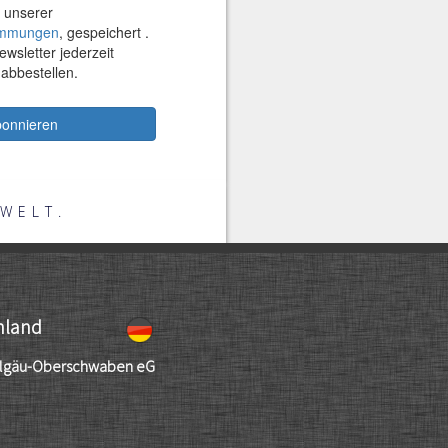
WELT.
hland
llgäu-Oberschwaben eG