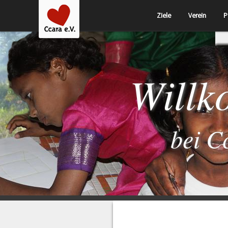
Ziele
Verein
P
Will
bei C