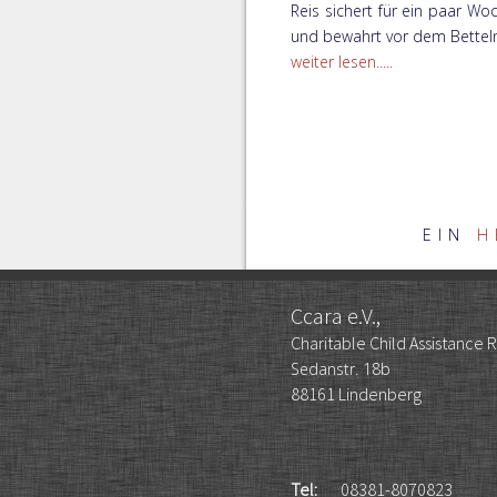
Reis sichert für ein paar Wo
und bewahrt vor dem Bettel
weiter lesen.....
EIN
H
Ccara e.V.,
Charitable Child Assistance
Sedanstr. 18b
88161 Lindenberg
Tel:
08381-8070823