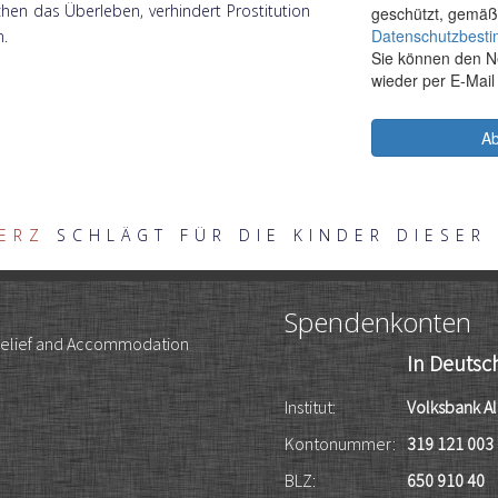
chen das Überleben, verhindert Prostitution
n.
ERZ
SCHLÄGT FÜR DIE KINDER DIESER 
Spendenkonten
 Relief and Accommodation
In Deutsc
Institut:
Volksbank A
Kontonummer:
319 121 003
BLZ:
650 910 40