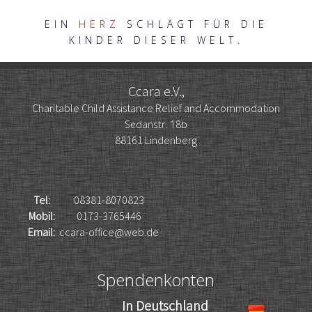
EIN
HERZ
SCHLÄGT FÜR DIE
KINDER DIESER WELT.
Ccara e.V.,
Charitable Child Assistance Relief and Accommodation
Sedanstr. 18b
88161 Lindenberg
Tel:
08381-8070823
Mobil:
0173-3765446
Email:
ccara-office@web.de
Spendenkonten
In Deutschland