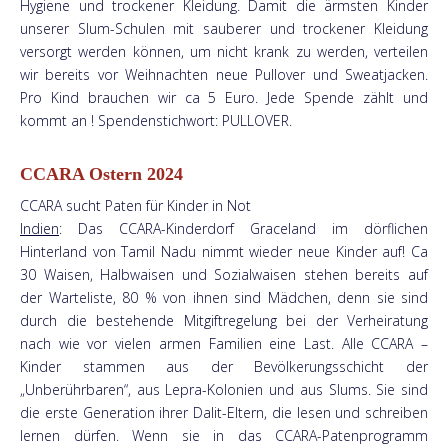
Hygiene und trockener Kleidung. Damit die ärmsten Kinder
unserer Slum-Schulen mit sauberer und trockener Kleidung
versorgt werden können, um nicht krank zu werden, verteilen
wir bereits vor Weihnachten neue Pullover und Sweatjacken.
Pro Kind brauchen wir ca 5 Euro. Jede Spende zählt und
kommt an ! Spendenstichwort: PULLOVER.
CCARA Ostern 2024
CCARA sucht Paten für Kinder in Not
Indien
: Das CCARA-Kinderdorf Graceland im dörflichen
Hinterland von Tamil Nadu nimmt wieder neue Kinder auf! Ca
30 Waisen, Halbwaisen und Sozialwaisen stehen bereits auf
der Warteliste, 80 % von ihnen sind Mädchen, denn sie sind
durch die bestehende Mitgiftregelung bei der Verheiratung
nach wie vor vielen armen Familien eine Last. Alle CCARA –
Kinder stammen aus der Bevölkerungsschicht der
„Unberührbaren“, aus Lepra-Kolonien und aus Slums. Sie sind
die erste Generation ihrer Dalit-Eltern, die lesen und schreiben
lernen dürfen. Wenn sie in das CCARA-Patenprogramm