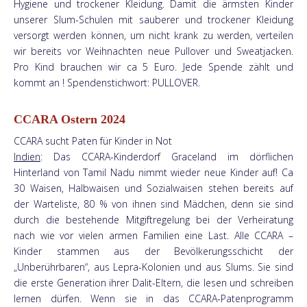
Hygiene und trockener Kleidung. Damit die ärmsten Kinder
unserer Slum-Schulen mit sauberer und trockener Kleidung
versorgt werden können, um nicht krank zu werden, verteilen
wir bereits vor Weihnachten neue Pullover und Sweatjacken.
Pro Kind brauchen wir ca 5 Euro. Jede Spende zählt und
kommt an ! Spendenstichwort: PULLOVER.
CCARA Ostern 2024
CCARA sucht Paten für Kinder in Not
Indien
: Das CCARA-Kinderdorf Graceland im dörflichen
Hinterland von Tamil Nadu nimmt wieder neue Kinder auf! Ca
30 Waisen, Halbwaisen und Sozialwaisen stehen bereits auf
der Warteliste, 80 % von ihnen sind Mädchen, denn sie sind
durch die bestehende Mitgiftregelung bei der Verheiratung
nach wie vor vielen armen Familien eine Last. Alle CCARA –
Kinder stammen aus der Bevölkerungsschicht der
„Unberührbaren“, aus Lepra-Kolonien und aus Slums. Sie sind
die erste Generation ihrer Dalit-Eltern, die lesen und schreiben
lernen dürfen. Wenn sie in das CCARA-Patenprogramm