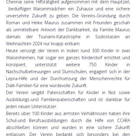
Chennai seine Hilfstätigkeit aufgenommen mit dem Hauptziel,
bedürftigen Waisenmädchen ein Zuhause und eine sichere
unversehrte Zukunft zu geben. Die Vereins-Gründung durch
Roman und Heike Maurus zusammen mit Freunden geschah
als unmittelbare Antwort der Dankbarkeit, da Familie Maurus
damals der Tsunami-Katastrophe in Südostasien an
Weihnachten 2024 nur knapp entkam.
Heute versorgt der Verein in Indien rund 300 Kinder in zwei
Waisenheimen, hat sogar ein ganzes Kinderdorf errichtet und
konzipiert, unterstützt weitere 750 Kinder in
Nachschulbetreuungen und Slumschulen, engagiert sich in der
Lepra-Hilfe und der Durchsetzung der Menschenrechte für
Dalit-Familien für eine würdevolle Zukunft.
Der Verein vergibt Patenschaften für Kinder in Not sowie
Ausbildungs-und Familienpatenschaften und ist dankbar für
jeden neuen Unterstützer.
Bereits über 100 Kinder aus ärmsten Verhältnissen haben ihre
Schul-und Berufsausbildungen durch die Hilfe von CCARA
abschließen können und wurden in eine sichere Zukunft
entlassen. Der Verein bedankt sich besonders bei den